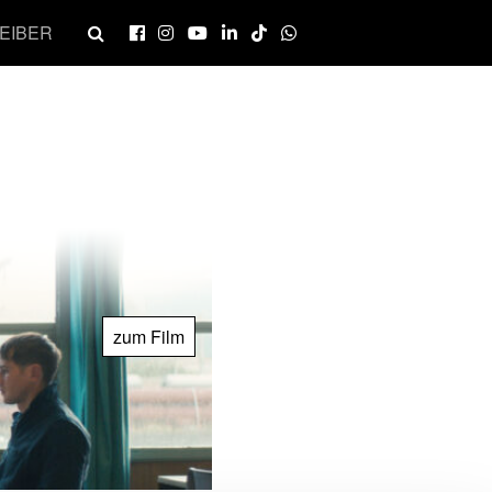
EIBER
zum Film