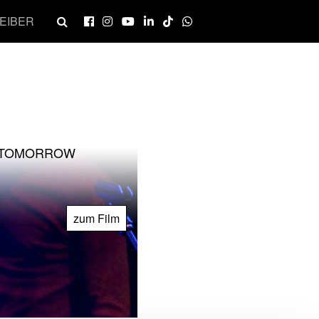
EIBER
O TOMORROW
zum Film