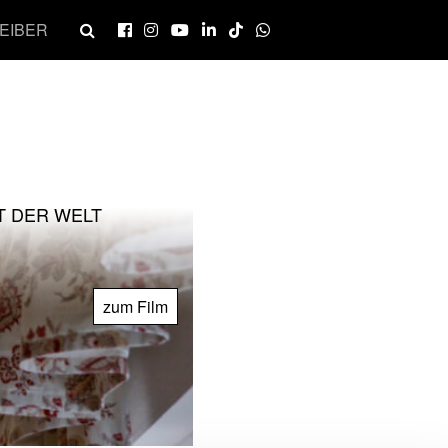
EIBER
T DER WELT
zum Film