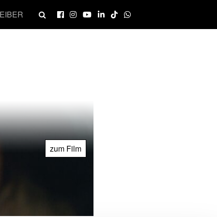
EIBER
zum Film