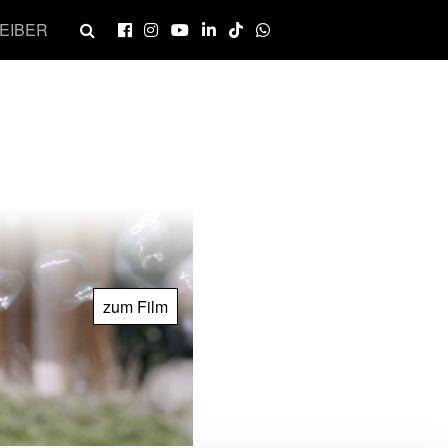
EIBER
zum Film