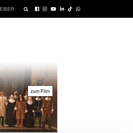
EIBER
zum Film