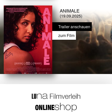
ANIMALE
(19.09.2025)
Trailer anschauen
zum Film