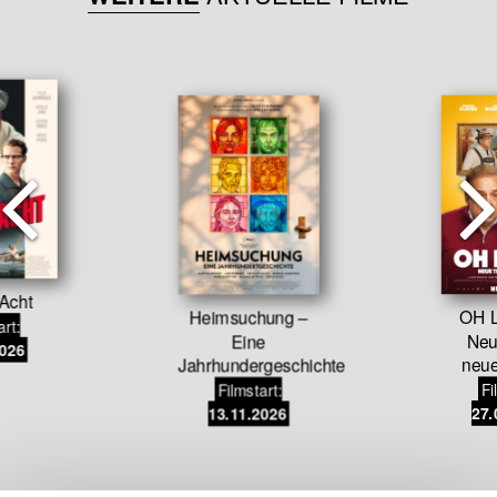
Acht
Heimsuchung –
OH L
art:
Eine
Neu
2026
Jahrhundergeschichte
neu
Filmstart:
Fi
13.11.2026
27.