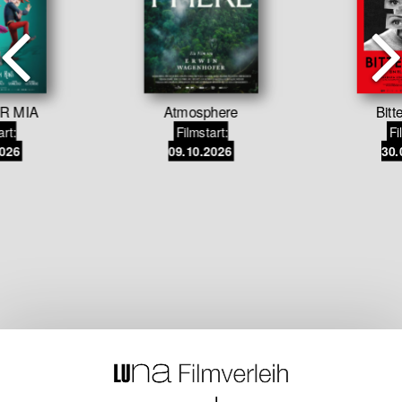
R MIA
Atmosphere
Bitt
art:
Filmstart:
Fi
2026
09.10.2026
30.