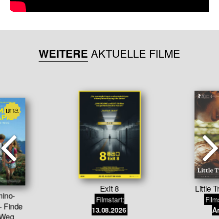
WEITERE
AKTUELLE FILME
Exit 8
Little 
ino-
Filmstart:
Film
– Finde
13.08.2026
An
 Weg