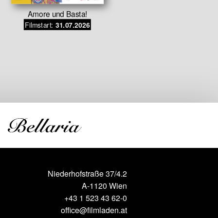
Amore und Basta!
Lieblin
Filmstart:
31.07.2026
Die auße
Freundsch
un
Filmstar
Niederhofstraße 37/4.2
A-1120 Wien
+43 1 523 43 62-0
office@filmladen.at