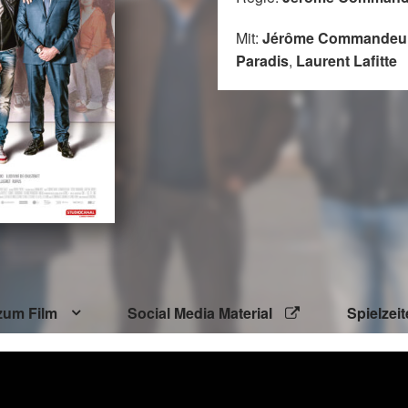
Mit:
Jérôme Commandeu
Paradis
,
Laurent Lafitte
zum Film
Social Media Material
Spielzei