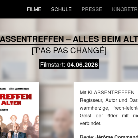
FILME
SCHULE
PRESSE
KINOBETR
ASSENTREFFEN – ALLES BEIM AL
[T'AS PAS CHANGÉ]
Filmstart:
04.06.2026
Mit KLASSENTREFFEN – 
Regisseur, Autor und Da
warmherzige, frech-lei
Geist der 90er mit m
verbindet.
Regie:
Jérôme Command