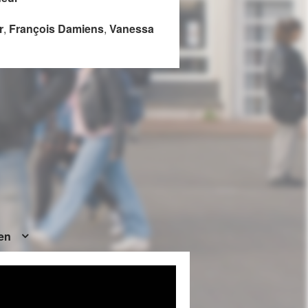
r
,
François Damiens
,
Vanessa
ten