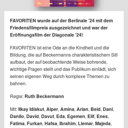
FAVORITEN wurde auf der Berlinale ’24 mit dem
Friedensfilmpreis ausgezeichnet und war der
Eröffnungsfilm der Diagonale ’24!
FAVORITEN ist eine Ode an die Kindheit und die
Bildung, die auf Beckermanns charakteristischem Stil
aufbaut, der auf beobachtende Weise bohrende,
wichtige Fragen stellt und das Publikum einlädt, sich
seinen eigenen Weg durch komplexe Themen zu
bahnen.
Regie:
Ruth Beckermann
Mit:
Ilkay Idiskut
,
Alper
,
Amina
,
Arian
,
Beid
,
Dani
,
Danilo
,
David
,
Davut
,
Eda
,
Egemen
,
Elif
,
Enes
,
Fatima
,
Furkan
,
Hafsa
,
Ibrahim
,
Liemar
,
Majeda
,