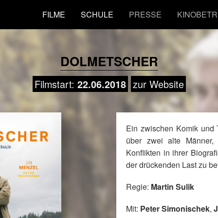
FILME
SCHULE
PRESSE
KINOBETR
DOLMETSCHER
Filmstart:
zur Website
22.06.2018
Ein zwischen Komik und 
über zwei alte Männer,
Konflikten in ihrer Biogra
der drückenden Last zu bef
Regie:
Martin Sulik
Mit:
Peter Simonischek
,
J