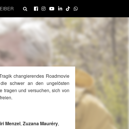
EIBER
Tragik changierendes Roadmovie
 die schwer an den ungelösten
fie tragen und versuchen, sich von
reien.
iri Menzel
,
Zuzana Mauréry
,