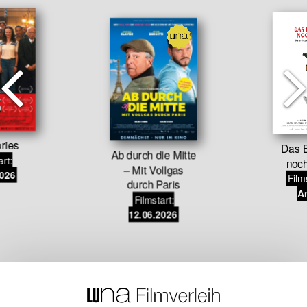
ries
Das B
Ab durch die Mitte
art:
noch
– Mit Vollgas
2026
Film
durch Paris
An
Filmstart:
12.06.2026