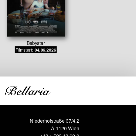
Babystar
Auf der S
Filmstart:
04.06.2026
gestoh
Filmstar
Niederhofstraße 37/4.2
A-1120 Wien
+43 1 523 43 62-0