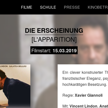
FILME
SCHULE
PRESSE
KINOBETR
DIE ERSCHEINUNG
[L'APPARITION]
Filmstart:
15.03.2019
Ein clever konstruierter Th
französischer Eleganz, ps
hochkarätigen Besetzung.
Regie:
Xavier Giannoli
Mit:
Vincent Lindon
,
Anat