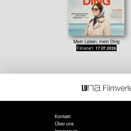
R MIA
Mein Leben, mein Ding
Filmstart:
.10.2026
17.07.2026
Kontakt
Über uns
Impressum