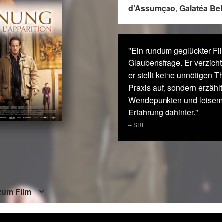
d’Assumçao
,
Galatéa Bel
"Ein rundum geglückter Fil
Glaubensfrage. Er verzicht
er stellt keine unnötigen T
Praxis auf, sondern erzähl
Wendepunkten und leisem
Erfahrung dahinter."
– SRF
zum Film