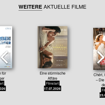
WEITERE
AKTUELLE FILME
 für
Eine stürmische
Chéri,
ger
Affäre
– Die
art:
Filmstart:
de
2026
17.07.2026
Fi
23.