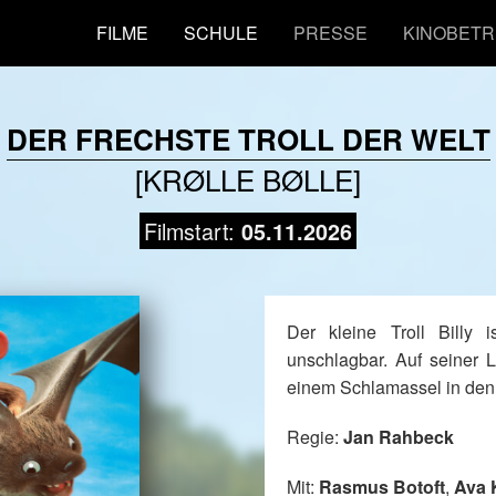
FILME
SCHULE
PRESSE
KINOBETR
DER FRECHSTE TROLL DER WELT
[KRØLLE BØLLE]
Filmstart:
05.11.2026
Der kleine Troll Billy
unschlagbar. Auf seiner L
einem Schlamassel in den
Regie:
Jan Rahbeck
Mit:
Rasmus Botoft
,
Ava 