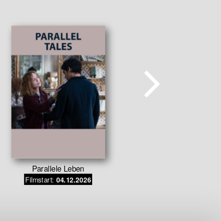
Parallele Leben
The Love 
Filmstart:
Filmstar
04.12.2026