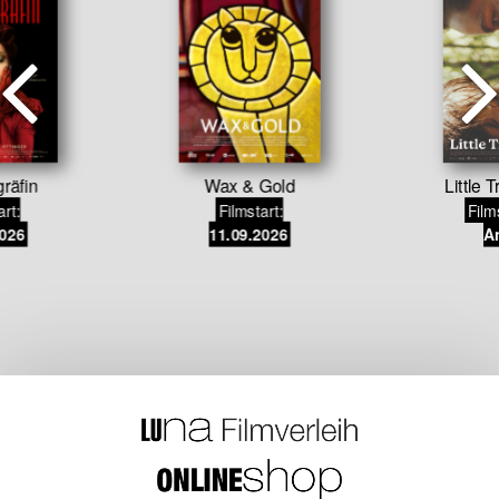
gräfin
Wax & Gold
Little 
art:
Filmstart:
Film
2026
11.09.2026
An