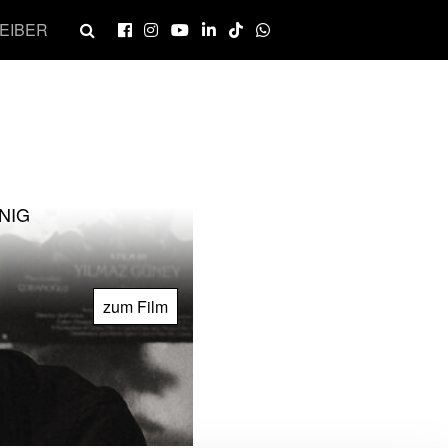
EIBER
NIG
zum Film