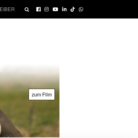
EIBER
zum Film