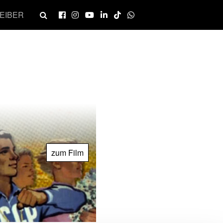
EIBER
zum Film