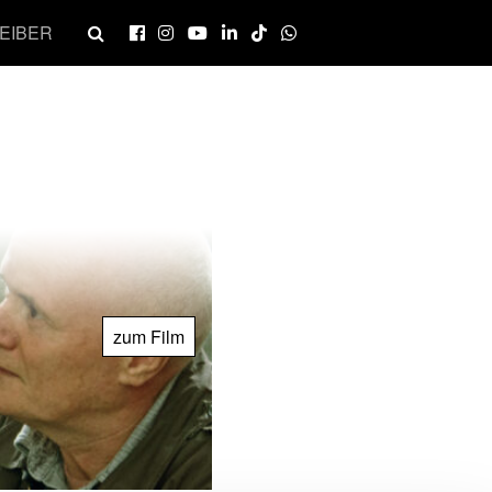
EIBER
zum Film