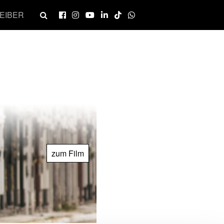
EIBER
zum Film