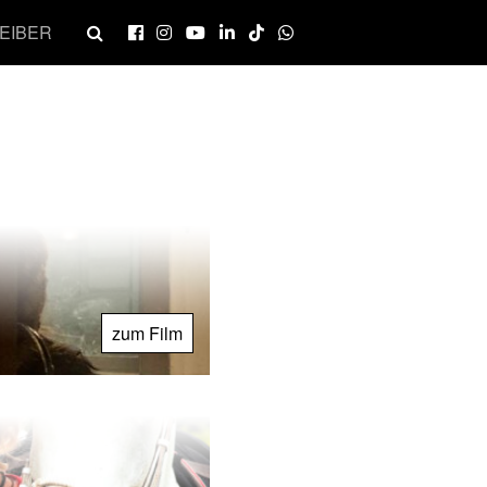
EIBER
zum Film