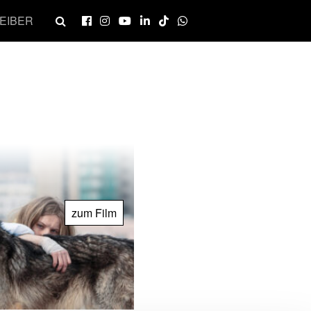
EIBER
zum Film