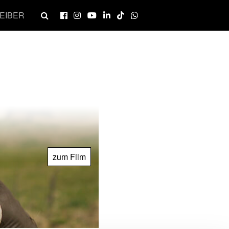
EIBER
zum Film