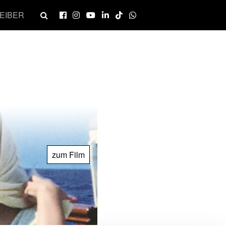
EIBER
zum Film