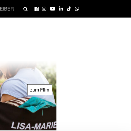
EIBER
zum Film