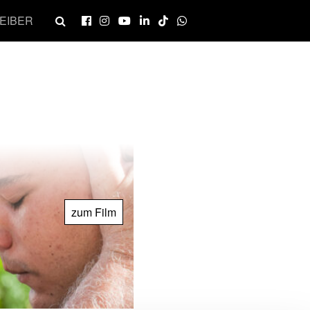
EIBER
zum Film