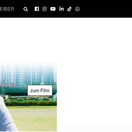
EIBER
zum Film