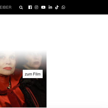
EIBER
zum Film