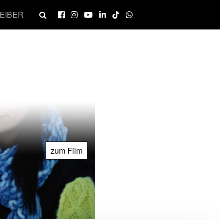
EIBER
zum Film