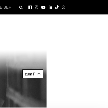
EIBER
zum Film