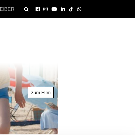
EIBER
zum Film