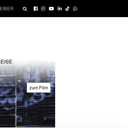
EIBER
REISE
zum Film