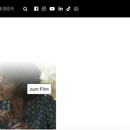
EIBER
zum Film