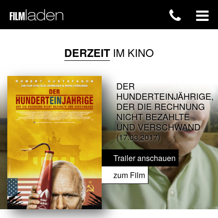
DERZEIT
IM KINO
DER
HUNDERTEINJÄHRIGE,
DER DIE RECHNUNG
NICHT BEZAHLTE
UND VERSCHWAND
(17.03.2017)
Trailer anschauen
zum Film