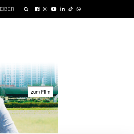
EIBER
zum Film