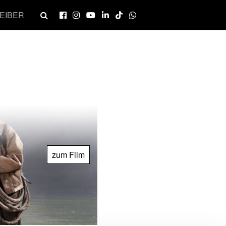
EIBER
zum Film