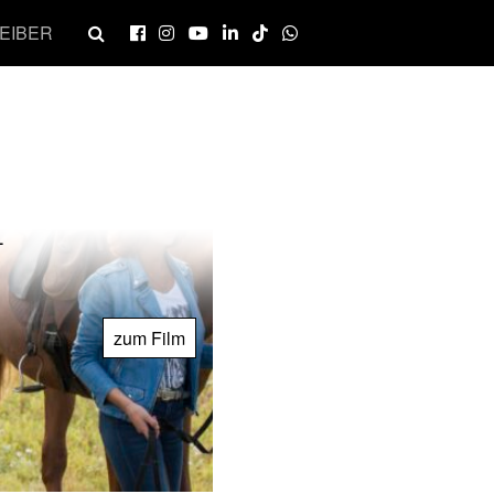
EIBER
L
zum Film