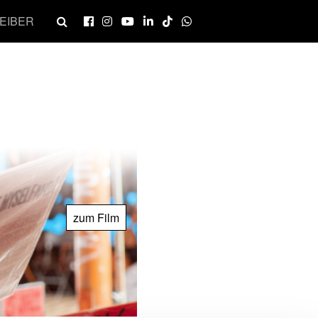
EIBER
zum Film