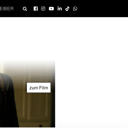
EIBER
zum Film