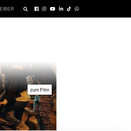
EIBER
zum Film