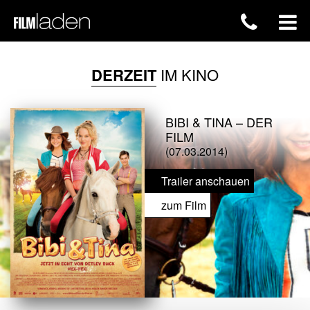
DERZEIT
IM KINO
BIBI & TINA – DER
FILM
(07.03.2014)
Trailer anschauen
zum Film