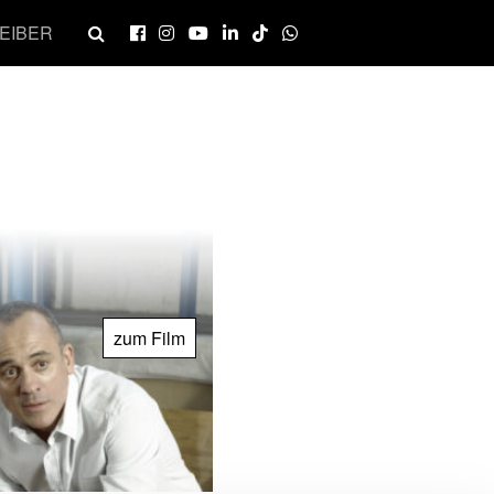
EIBER
zum Film