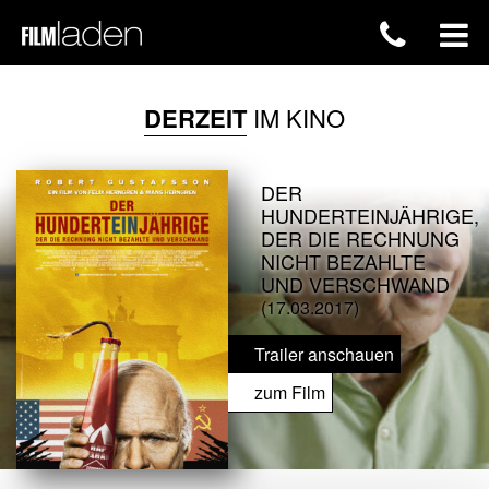
DERZEIT
IM KINO
DER
HUNDERTEINJÄHRIGE,
DER DIE RECHNUNG
NICHT BEZAHLTE
UND VERSCHWAND
(17.03.2017)
Trailer anschauen
zum Film