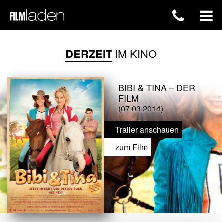
DERZEIT
IM KINO
BIBI & TINA – DER
FILM
(07.03.2014)
Trailer anschauen
zum Film