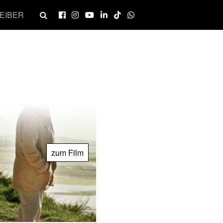
EIBER
zum Film