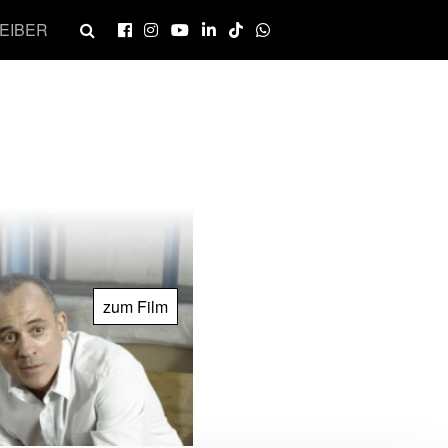
EIBER
zum Film