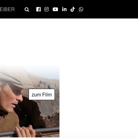
EIBER
zum Film